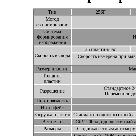
Тип
256F
Метод
экспонирования
Система
формирования
И
изображения
35 пластин/час
Скорость вывода
Скорость измерена при выв
Размер пластин
Мак
Толщина
пластин
Стандартное 24
Разрешение
Переменное до
Повторяемость
Интерфейс
Загрузка пластин
Стандартно однокассетный ав
Вес нетто
CtP 1200 кг, однокассетный 
Размеры
С однокассетным автозагру
Однофазный: 220В, однофазно