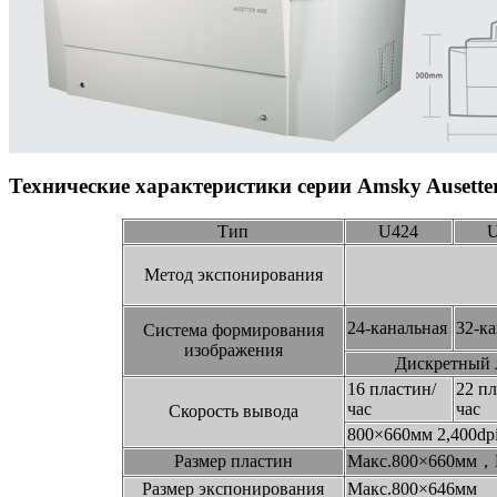
Технические характеристики серии Amsky Ausette
Тип
U424
Метод экспонирования
24-канальная
32-к
Система формирования
изображения
Дискретный 
16 пластин/
22 пл
час
час
Скорость вывода
800×660мм 2,400dp
Размер пластин
Макс.800×660мм，
Размер экспонирования
Макс.800×646мм