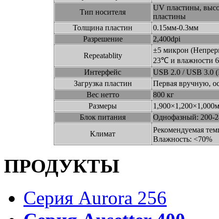
UV пластины, высо
Тип носителя
пластины
Толщина пластин
0.15мм-0.3мм
Разрешение
2,400dpi
±5 микрон (Непрер
Repeatablity
23℃ и влажности 
Интерфейс
USB 2.0 / USB 3.0 
Загрузка пластин
Первая вручную, о
Вес нетто
800 кг
Размеры
1,900×1,200×1,00
Блок питания
Однофазный: 200-2
Рекомендуемая тем
Климат
Влажность: <70%
ПРОДУКТЫ
Серия Aurora 256